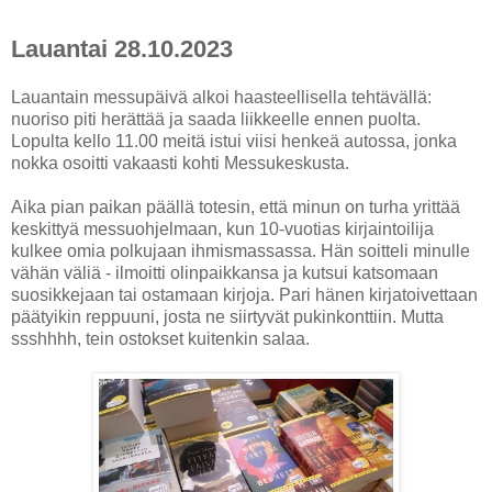
Lauantai 28.10.2023
Lauantain messupäivä alkoi haasteellisella tehtävällä:
nuoriso piti herättää ja saada liikkeelle ennen puolta.
Lopulta kello 11.00 meitä istui viisi henkeä autossa, jonka
nokka osoitti vakaasti kohti Messukeskusta.
Aika pian paikan päällä totesin, että minun on turha yrittää
keskittyä messuohjelmaan, kun 10-vuotias kirjaintoilija
kulkee omia polkujaan ihmismassassa. Hän soitteli minulle
vähän väliä - ilmoitti olinpaikkansa ja kutsui katsomaan
suosikkejaan tai ostamaan kirjoja. Pari hänen kirjatoivettaan
päätyikin reppuuni, josta ne siirtyvät pukinkonttiin. Mutta
ssshhhh, tein ostokset kuitenkin salaa.