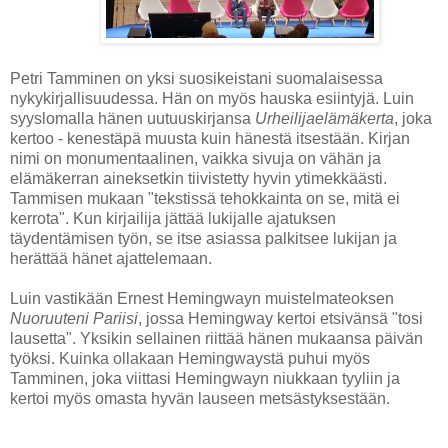
Petri Tamminen on yksi suosikeistani suomalaisessa
nykykirjallisuudessa. Hän on myös hauska esiintyjä. Luin
syyslomalla hänen uutuuskirjansa
Urheilijaelämäkerta
, joka
kertoo - kenestäpä muusta kuin hänestä itsestään. Kirjan
nimi on monumentaalinen, vaikka sivuja on vähän ja
elämäkerran aineksetkin tiivistetty hyvin ytimekkäästi.
Tammisen mukaan "tekstissä tehokkainta on se, mitä ei
kerrota". Kun kirjailija jättää lukijalle ajatuksen
täydentämisen työn, se itse asiassa palkitsee lukijan ja
herättää hänet ajattelemaan.
Luin vastikään Ernest Hemingwayn muistelmateoksen
Nuoruuteni Pariisi
, jossa Hemingway kertoi etsivänsä "tosi
lausetta". Yksikin sellainen riittää hänen mukaansa päivän
työksi. Kuinka ollakaan Hemingwaystä puhui myös
Tamminen, joka viittasi Hemingwayn niukkaan tyyliin ja
kertoi myös omasta hyvän lauseen metsästyksestään.