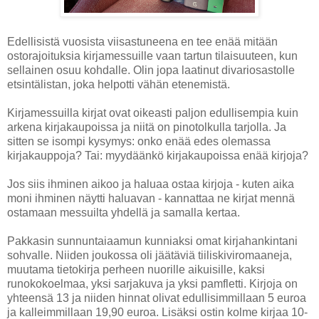
Edellisistä vuosista viisastuneena en tee enää mitään
ostorajoituksia kirjamessuille vaan tartun tilaisuuteen, kun
sellainen osuu kohdalle. Olin jopa laatinut divariosastolle
etsintälistan, joka helpotti vähän etenemistä.
Kirjamessuilla kirjat ovat oikeasti paljon edullisempia kuin
arkena kirjakaupoissa ja niitä on pinotolkulla tarjolla. Ja
sitten se isompi kysymys: onko enää edes olemassa
kirjakauppoja? Tai: myydäänkö kirjakaupoissa enää kirjoja?
Jos siis ihminen aikoo ja haluaa ostaa kirjoja - kuten aika
moni ihminen näytti haluavan - kannattaa ne kirjat mennä
ostamaan messuilta yhdellä ja samalla kertaa.
Pakkasin sunnuntaiaamun kunniaksi omat kirjahankintani
sohvalle. Niiden joukossa oli jäätäviä tiiliskiviromaaneja,
muutama tietokirja perheen nuorille aikuisille, kaksi
runokokoelmaa, yksi sarjakuva ja yksi pamfletti. Kirjoja on
yhteensä 13 ja niiden hinnat olivat edullisimmillaan 5 euroa
ja kalleimmillaan 19,90 euroa. Lisäksi ostin kolme kirjaa 10-